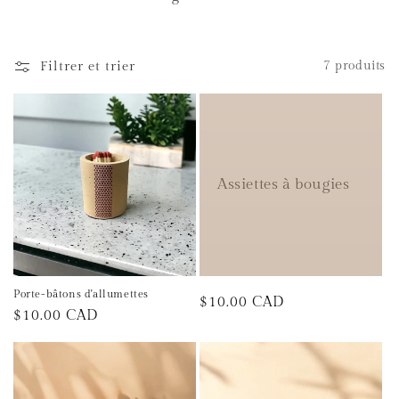
t
i
Filtrer et trier
7 produits
o
n
:
Assiettes à bougies
Porte-bâtons d'allumettes
Prix
$10.00 CAD
Prix
$10.00 CAD
habituel
habituel