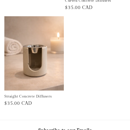
Curved Concrete Diffusers
Prix
$35.00 CAD
habituel
Straight Concrete Diffusers
Prix
$35.00 CAD
habituel