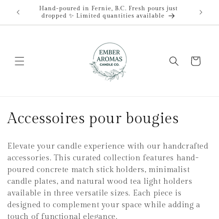
et
Hand-poured in Fernie, B.C. Fresh pours just
passer
dropped ✨ Limited quantities available
au
contenu
Panier
C
Accessoires pour bougies
o
Elevate your candle experience with our handcrafted
l
accessories. This curated collection features hand-
poured concrete match stick holders, minimalist
l
candle plates, and natural wood tea light holders
e
available in three versatile sizes. Each piece is
designed to complement your space while adding a
c
touch of functional elegance.