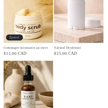
t
i
o
n
Épuisé
:
Gommages moussants au sucre
Natural Deodorant
Prix
$12.00 CAD
Prix
$25.00 CAD
habituel
habituel