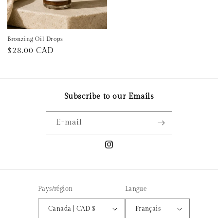
Bronzing Oil Drops
Prix
$28.00 CAD
habituel
Subscribe to our Emails
E-mail
Instagram
Pays/région
Langue
Canada | CAD $
Français