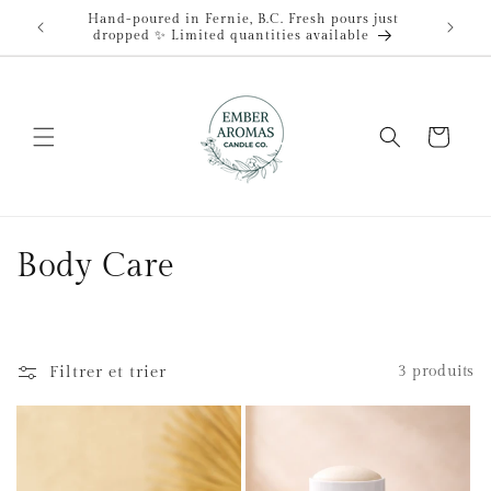
et
Hand-poured in Fernie, B.C. Fresh pours just
passer
dropped ✨ Limited quantities available
au
contenu
Panier
C
Body Care
o
l
Filtrer et trier
3 produits
l
e
c